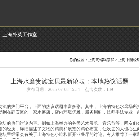
上海外菜工作室
你的位置：
上海高端喝茶群
>
上海中圈经
上海水磨贵族宝贝最新论坛：本地热议话题
发布日期：2025-07-08 15:34 点击次数：139
交流的热门平台，上面的热议话题丰富多彩。其中，上海的特色水磨场所
提到在静安区的一家水磨店，店内环境优雅，服务周到，技师手法专业，
。
论坛的热门讨论内容。例如上海举办的各类艺术展览、音乐节等，网友们
览的经历，详细描述了文物的精美和展览的精心布置，让没去的人也心生
论坛里经常会有关于上海特色小吃和新开业餐厅的讨论。有人推荐了一家