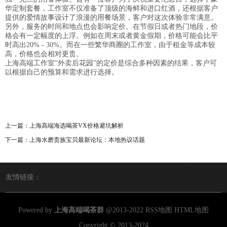
华定制套餐，工作室不仅准备了顶级的海鲜和进口红酒，还根据客户
提供的爱情故事设计了浪漫的用餐场景，客户对这次体验非常满意。
另外，服务的时间和地点也会影响定价。在节假日或者热门地段，价
格会有一定幅度的上浮。例如在周末或者黄金假期，价格可能会比平
时高出20% - 30%。而在一些繁华商圈的工作室，由于租金等成本较
高，价格也会相对更贵。
上海高端工作室“外卖后花园”的定价是综合多种因素的结果，客户可
以根据自己的预算和需求进行选择。
上一篇：
上海高端海选喝茶VX价格避坑解析
下一篇：
上海水磨贵族宝贝最新论坛：本地热议话题
友情链接：
Powered by
上海高端喝茶群
@2013-2022
RSS地图
HTML地图
Copyright
© 2013-2024