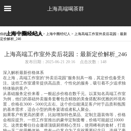
上海高端喝茶群
上海中圈经纪人
你的位置：
上海高端喝茶群
>
上海中圈经纪人
> 上海高端工作室外卖后花园：最新
定价解析_246
上海高端工作室外卖后花园：最新定价解析_246
发布日期：2025-06-21 20:16 点击次数：148
深入解析最新价格体系
在上海，高端工作室的“外卖后花园”服务别具一格，其定价也备受关
注。这些工作室通常提供高品质、个性化的服务，吸引着不少追求独
特体验的客户。
从基础服务定价来看，一般起步价格在数千元。以某知名高端工作室
为例，他们的基础外卖服务套餐包含精致的美食搭配和优雅的环境布
置，价格在3000 - 5000元左右。这个价位能满足客户对于品质和氛围
的基本需求，适合小型的商务宴请或者私人聚会。
如果客户有更高的要求，比如增加特色菜品、定制主题装饰等，价格
会相应提升。一些工作室推出的豪华定制套餐，价格可能超过10000
元。这类套餐往往会邀请顶级厨师精心烹饪，使用稀有的食材，打造
独一无二的用餐体验。曾有一位客户为了庆祝重要纪念日，选择了豪